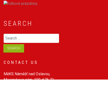
SEARCH
Search
SEARCH
CONTACT US
MěKS Náměšť nad Oslavou,
Masarykovo nám. 100, 675 71
Czech Republic
mob.: 605 290 764
tel.: 568 620 493
e-mail:
info@folkoveprazdniny.cz