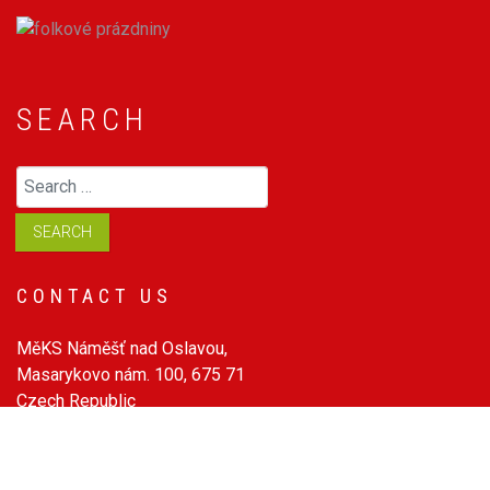
SEARCH
Search
SEARCH
CONTACT US
MěKS Náměšť nad Oslavou,
Masarykovo nám. 100, 675 71
Czech Republic
mob.: 605 290 764
tel.: 568 620 493
e-mail:
info@folkoveprazdniny.cz