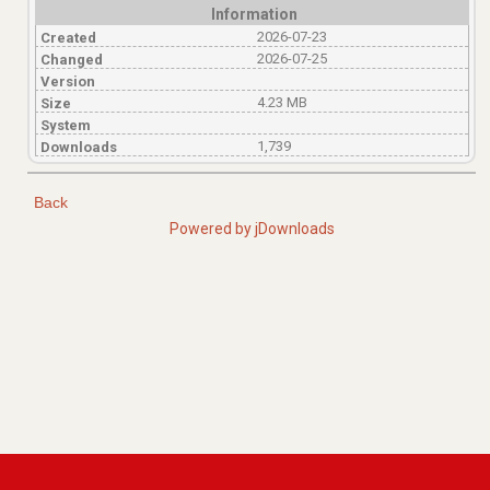
Information
2026-07-23
Created
2026-07-25
Changed
Version
4.23 MB
Size
System
1,739
Downloads
Back
Powered by jDownloads