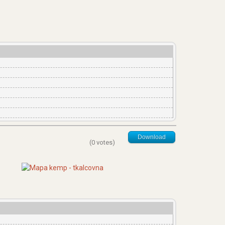
Download
(0 votes)