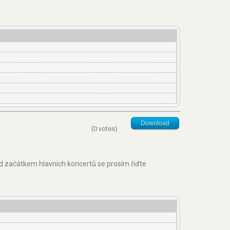
Download
(0 votes)
d začátkem hlavních koncertů se prosím řiďte