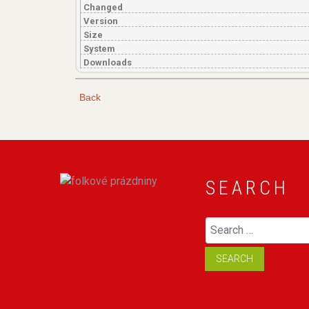
Changed
Version
Size
System
Downloads
Back
SEARCH
S
SEARCH