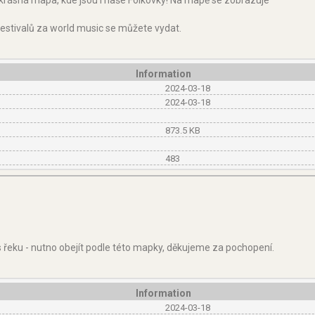
 krásná mapa, kde jsou i naše Folkovky! Na mapě se zobrazuje
festivalů za world music se můžete vydat.
Information
2024-03-18
2024-03-18
873.5 KB
483
 řeku - nutno obejít podle této mapky, děkujeme za pochopení.
Information
2024-03-18