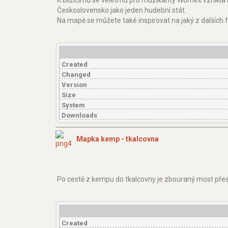
K blížícímu se veletrhu pro muzikanty Womex vznikla
Československo jako jeden hudební stát.
Na mapě se můžete také inspirovat na jaký z dalších 
Created
Changed
Version
Size
System
Downloads
Mapka kemp - tkalcovna
Po cestě z kempu do tkalcovny je zbouraný most přes
Created