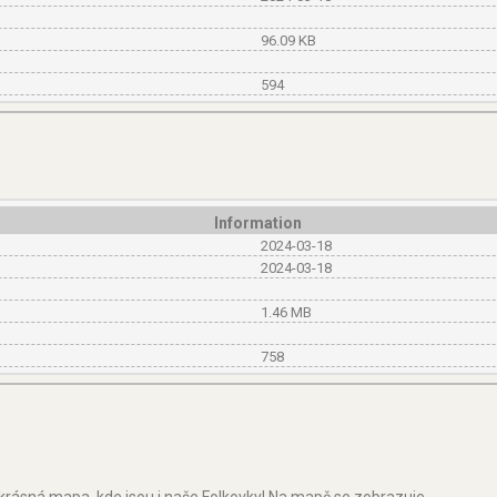
96.09 KB
594
Information
2024-03-18
2024-03-18
1.46 MB
758