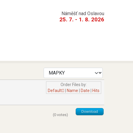
Náměšť nad Oslavou
25. 7. - 1. 8. 2026
Order Files by:
Default
|
Name
|
Date
|
Hits
Download
(0 votes)