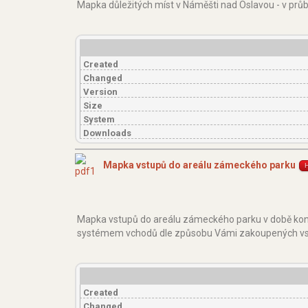
Mapka důležitých míst v Náměšti nad Oslavou - v prů
Created
Changed
Version
Size
System
Downloads
Mapka vstupů do areálu zámeckého parku
Mapka vstupů do areálu zámeckého parku v době konán
systémem vchodů dle způsobu Vámi zakoupených vs
Created
Changed