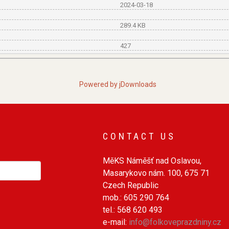
2024-03-18
289.4 KB
427
Powered by jDownloads
CONTACT US
MěKS Náměšť nad Oslavou,
earch
Masarykovo nám. 100, 675 71
Czech Republic
mob.: 605 290 764
tel.: 568 620 493
e-mail:
info@folkoveprazdniny.cz