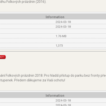
běhu Folkových prázdnin (2016).
Information
2024-03-18
2024-03-18
1.76 MB
1,373
HOT
í Folkových prázdnin 2018. Pro hladší přístup do parku bez fronty pře
tupenek. Předem děkujeme za Vaši ochotu!
Information
2024-03-18
2024-03-18