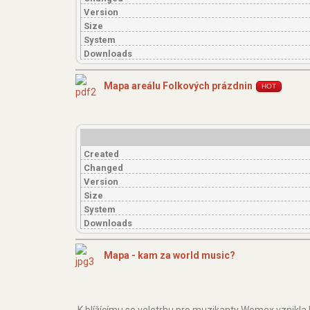
Version
Size
System
Downloads
Mapa areálu Folkových prázdnin
HOT
Created
Changed
Version
Size
System
Downloads
Mapa - kam za world music?