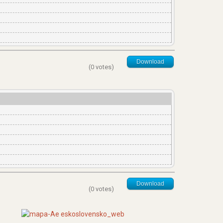
Download
(0 votes)
Download
(0 votes)