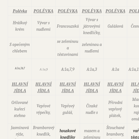
Polévka
POLÉVKA
POLÉVKA
POLÉVKA
POLÉVKA
POL
Vývar s
Hráškoý
Vývar s
Francouzská
játrovými
Gulášová
Česn
krém
nudlemi
knedlíčky,
se zeleninou
S opečeným
zeleninou a
a
chlebem
nudlemi
těstovinami
A:1a,1b,7
A:1a,7,9
A:1a,3
A:1a
A:1a,1
A:1a,9
HLAVNÍ
HLAVNÍ
HLAVNÍ
HLAVNÍ
HLAVNÍ
HLA
JÍDLA
JÍDLA
JÍDLA
JÍDLA
JÍDLA
JÍ
Mas
Grilované
Přírodní
Vepřové
Vepřový
Čínské
kou
kuřecí
vepřový
výpečky,
guláš,
nudle s
raj
stehno
plátek,
omá
Jasmínová
Bramborový
Šťouchané
houskové
masem a
vař
rýže,
knedlík,
brambory,
knedlíky
zeleninou
těst