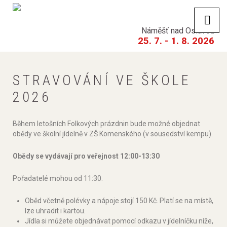
Náměšť nad Oslavou
25. 7. - 1. 8. 2026
STRAVOVÁNÍ
VE
ŠKOLE
2026
Během letošních Folkových prázdnin bude možné objednat
obědy ve školní jídelně v ZŠ Komenského (v sousedství kempu).
Obědy se vydávají pro veřejnost 12:00-13:30
Pořadatelé mohou od 11:30.
Oběd včetně polévky a nápoje stojí 150 Kč. Platí se na místě,
lze uhradit i kartou.
Jídla si můžete objednávat pomocí odkazu v jídelníčku níže,