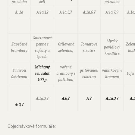
přízdoba
zelí
přízdoba
A: 1a
A:1a,12
A:1a,3,7
A:1a,6,7
A:1a,7,9
A:1a,
Smetanové
Alpský
Zapečené
penne s
Grilovaná
Tomatové
Zelen
povidlový
brambory
rajčaty a
zelenina,
rizoto s
kusk
knedlík s
špenát
Míchaný
vařené
S hlívou
grilovanou
vanilkovým
zel. salát
brambory s
tofu 
ústřičnou
cuketou
krémem
100 g
pažitkou
A:1a,3,7
A:6,7
A:7
A:1a,3,7
A:1
A: 3,7
Objednávkové formuláře: