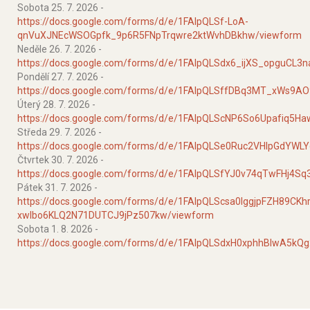
Sobota 25. 7. 2026 -
https://docs.google.com/forms/d/e/1FAIpQLSf-LoA-
qnVuXJNEcWSOGpfk_9p6R5FNpTrqwre2ktWvhDBkhw/viewform
Neděle 26. 7. 2026 -
https://docs.google.com/forms/d/e/1FAIpQLSdx6_ijXS_opguC
Pondělí 27. 7. 2026 -
https://docs.google.com/forms/d/e/1FAIpQLSffDBq3MT_xWs9A
Úterý 28. 7. 2026 -
https://docs.google.com/forms/d/e/1FAIpQLScNP6So6Upafiq
Středa 29. 7. 2026 -
https://docs.google.com/forms/d/e/1FAIpQLSe0Ruc2VHIpGdY
Čtvrtek 30. 7. 2026 -
https://docs.google.com/forms/d/e/1FAIpQLSfYJ0v74qTwFHj
Pátek 31. 7. 2026 -
https://docs.google.com/forms/d/e/1FAIpQLScsa0lggjpFZH89CKh
xwlbo6KLQ2N71DUTCJ9jPz507kw/viewform
Sobota 1. 8. 2026 -
https://docs.google.com/forms/d/e/1FAIpQLSdxH0xphhBIwA