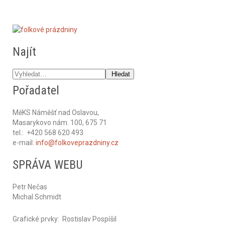
Najít
Hledaný výraz
Hledat
Pořadatel
MěKS Náměšť nad Oslavou,
Masarykovo nám. 100, 675 71
tel.: +420 568 620 493
e-mail:
info@folkoveprazdniny.cz
SPRÁVA WEBU
Petr Nečas
Michal Schmidt
Grafické prvky: Rostislav Pospíšil