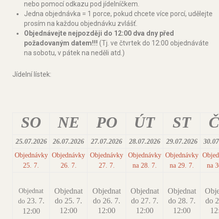
nebo pomocí odkazu pod jídelníčkem.
Jedna objednávka = 1 porce, pokud chcete více porcí, udělejte
prosím na každou objednávku zvlášť.
Objednávejte nejpozději do 12:00 dva dny před
požadovaným datem!!!
(Tj. ve čtvrtek do 12:00 objednáváte
na sobotu, v pátek na neděli atd.)
Jídelní lístek:
SO
NE
PO
ÚT
ST
Č
25.07.2026
26.07.2026
27.07.2026
28.07.2026
29.07.2026
30.07
Objednávky
Objednávky
Objednávky
Objednávky
Objednávky
Objed
25. 7.
26. 7.
27. 7.
na 28. 7.
na 29. 7.
na 3
Objednat
Objednat
Objednat
Objednat
Obje
Objednat
23. 7.
do 25. 7.
do 26. 7.
do 27. 7.
do 28. 7.
do 2
do
12:00
12:00
12:00
12:00
12
12:00