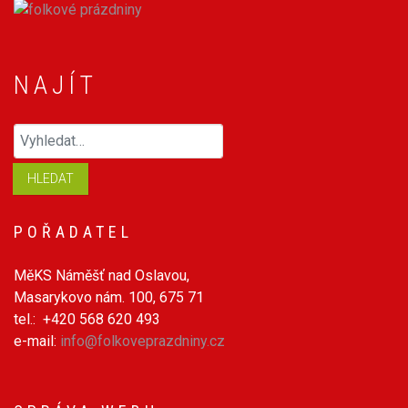
NAJÍT
Hledaný výraz
HLEDAT
POŘADATEL
MěKS Náměšť nad Oslavou,
Masarykovo nám. 100, 675 71
tel.: +420 568 620 493
e-mail:
info@folkoveprazdniny.cz