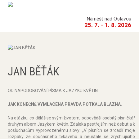
Náměšť nad Oslavou
25. 7. - 1. 8. 2026
JAN BĚŤÁK
OD NAPODOBOVÁNÍ PÍSMA K JAZYKU KVĚTIN
JAK KONEČNĚ VYMLÁCENÁ PRAVDA POTKALA BLÁZNA.
Na otázku, co děláš se svým životem, odpověděl osobitý písničkář
druhým albem Jazykem květin. Zdaleka pestřejším než debut a k
posluchačům vyprovozenému slovy: „V písních se zrcadlí moje
rozpaky ze současného těkavého a neustále se zrychlujícího