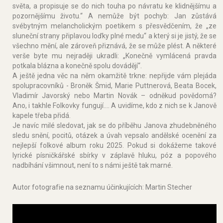
světa, a propisuje se do nich touha po návratu ke klidnějšímu a
pozornějšímu životu.“ A nemůže být pochyb: Jan zůstává
svébytným melancholickým poetikem s přesvědčením, že „ze
sluneční strany připlavou loďky plné medu“ a který si je jistý, že se
všechno mění, ale zároveň přiznává, že se může plést. A některé
verše byte mu nejraději ukradli: „Konečně vymlácená pravda
potkala blázna a konečně spolu dovádějí“.
A ještě jedna věc na něm okamžitě trkne: nepřijde vám plejáda
spolupracovníků - Broněk Šmid, Marie Puttnerová, Beata Bocek,
Vladimír Javorský nebo Martin Novák – odněkud povědomá?
Ano, i takhle Folkovky fungují…. A uvidíme, kdo z nich se k Janově
kapele třeba přidá.
Je navíc milé sledovat, jak se do příběhu Janova zhudebněného
sledu snění, pocitů, otázek a úvah vepsalo andělské ocenění za
nejlepší folkové album roku 2025. Pokud si dokážeme takové
lyrické písničkářské sbírky v záplavě hluku, póz a popového
nadbíhání všimnout, není to s námi ještě tak marné.
Autor fotografie na seznamu účinkujících: Martin Stecher