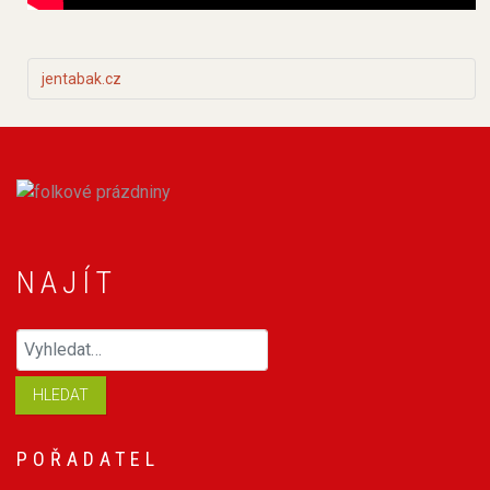
jentabak.cz
NAJÍT
Hledaný výraz
HLEDAT
POŘADATEL