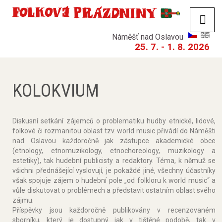
Náměšť nad Oslavou
25. 7. - 1. 8. 2026
KOLOKVIUM
Diskusní setkání zájemců o problematiku hudby etnické, lidové,
folkové či rozmanitou oblast tzv. world music přivádí do Náměšti
nad Oslavou každoročně jak zástupce akademické obce
(etnology, etnomuzikology, etnochoreology, muzikology a
estetiky), tak hudební publicisty a redaktory. Téma, k němuž se
všichni přednášející vyslovují, je pokaždé jiné, všechny účastníky
však spojuje zájem o hudební pole „od folkloru k world music“ a
vůle diskutovat o problémech a představit ostatním oblast svého
zájmu.
Příspěvky jsou každoročně publikovány v recenzovaném
sborníku, který je dostupný jak v tištěné podobě, tak v