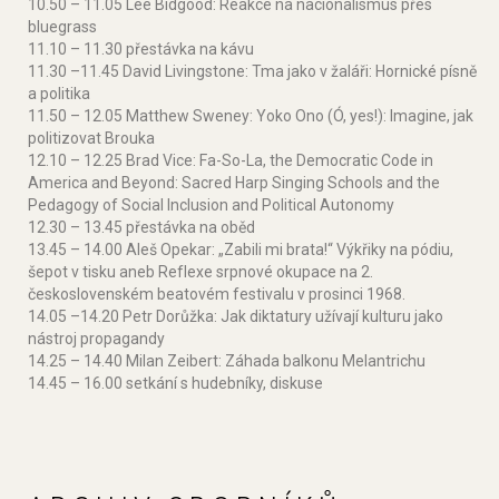
10.50 – 11.05 Lee Bidgood: Reakce na nacionalismus přes
bluegrass
11.10 – 11.30 přestávka na kávu
11.30 –11.45 David Livingstone: Tma jako v žaláři: Hornické písně
a politika
11.50 – 12.05 Matthew Sweney: Yoko Ono (Ó, yes!): Imagine, jak
politizovat Brouka
12.10 – 12.25 Brad Vice: Fa-So-La, the Democratic Code in
America and Beyond: Sacred Harp Singing Schools and the
Pedagogy of Social Inclusion and Political Autonomy
12.30 – 13.45 přestávka na oběd
13.45 – 14.00 Aleš Opekar: „Zabili mi brata!“ Výkřiky na pódiu,
šepot v tisku aneb Reflexe srpnové okupace na 2.
československém beatovém festivalu v prosinci 1968.
14.05 –14.20 Petr Dorůžka: Jak diktatury užívají kulturu jako
nástroj propagandy
14.25 – 14.40 Milan Zeibert: Záhada balkonu Melantrichu
14.45 – 16.00 setkání s hudebníky, diskuse