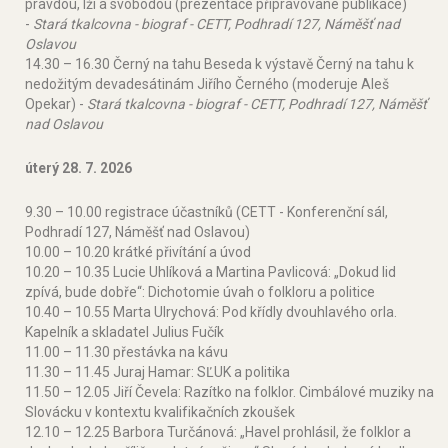
pravdou, lží a svobodou (prezentace připravované publikace)
-
Stará tkalcovna - biograf - CETT, Podhradí 127, Náměšť nad
Oslavou
14.30 – 16.30 Černý na tahu Beseda k výstavě Černý na tahu k
nedožitým devadesátinám Jiřího Černého (moderuje Aleš
Opekar) -
Stará tkalcovna - biograf - CETT, Podhradí 127, Náměšť
nad Oslavou
úterý 28. 7. 2026
9.30 – 10.00 registrace účastníků (CETT - Konferenční sál,
Podhradí 127, Náměšť nad Oslavou)
10.00 – 10.20 krátké přivítání a úvod
10.20 – 10.35 Lucie Uhlíková a Martina Pavlicová: „Dokud lid
zpívá, bude dobře“: Dichotomie úvah o folkloru a politice
10.40 – 10.55 Marta Ulrychová: Pod křídly dvouhlavého orla.
Kapelník a skladatel Julius Fučík
11.00 – 11.30 přestávka na kávu
11.30 – 11.45 Juraj Hamar: SĽUK a politika
11.50 – 12.05 Jiří Čevela: Razítko na folklor. Cimbálové muziky na
Slovácku v kontextu kvalifikačních zkoušek
12.10 – 12.25 Barbora Turčánová: „Havel prohlásil, že folklor a