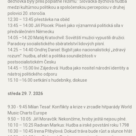
dechovka byly příliš poplatné režimu.“ Slovácka dychová hudba
medzi kultúrnou politikou a spoločenskou percepciou v druhej
polovici 20. storočia.
12.30 – 13.45 přestávka na oběd
13.45 – 14.00 Jiří Plocek: Píseň jako významná politická síla v
předválečném Německu
14.05 –14.20 Matěj Kratochvíl: Sovětští mužici vypustili družici.
Paradoxy socialistického sběratelství lidových písní.
14.25 – 14.40 Ondřej Daniel: Bigbít jako nacionalistický „zdravý
rozum“: hudba, afekt a politika sounáležitosti v
postsocialistickém Česku
14.45 – 15.00 Iivi Zájedová: Hudba jako nositel národní identity a
nástroj politického odporu
15.10 –16.00 setkání s hudebníky, diskuse
středa 29. 7. 2026
9.30 - 9.45 Milan Tesař: Konflikty a krize v zrcadle hitparády World
Music Charts Europe
9.50 – 10.05: Jiří Moravčík: Nekončíme, hroby ještě nejsou plné.
10.10 – 10.25 Radvan Markus: Hudba a irské povstání roku 1798
10.30 – 10.45 Irena Přibylová: Dokud tráva bude růst a slunce hřát